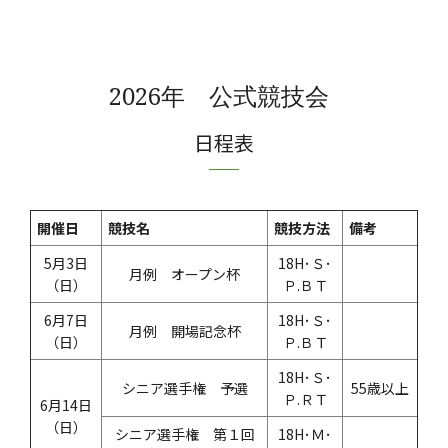
2026年 公式競技会
日程表
開催日
競技名
競技方法
備考
5月3日
18H･Ｓ･
月例 オープン杯
（日）
Ｐ.ＢＴ
6月7日
18H･Ｓ･
月例 開場記念杯
（日）
Ｐ.ＢＴ
18H･Ｓ･
シニア選手権 予選
55歳以上
Ｐ.ＲＴ
6月14日
（日）
シニア選手権 第１回
18H･Ｍ･