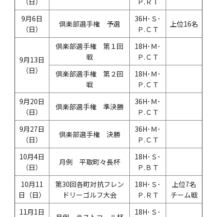
（日）
Ｐ.ＲＴ
9月6日
36H･Ｓ･
倶楽部選手権 予選
上位16名
（日）
Ｐ.ＣＴ
倶楽部選手権 第１回
18H･Ｍ･
戦
Ｐ.ＣＴ
9月13日
（日）
倶楽部選手権 第２回
18H･Ｍ･
戦
Ｐ.ＣＴ
9月20日
36H･Ｍ･
倶楽部選手権 準決勝
（日）
Ｐ.ＣＴ
9月27日
36H･Ｍ･
倶楽部選手権 決勝
（日）
Ｐ.ＣＴ
10月4日
18H･Ｓ･
月例 平取町々長杯
（日）
Ｐ.ＢＴ
10月11
第30回各町対抗フレン
18H･Ｓ･
上位7名
日（日）
ドリーゴルフ大会
Ｐ.ＲＴ
チーム戦
11月1日
18H･Ｓ･
月例 ラストコール杯