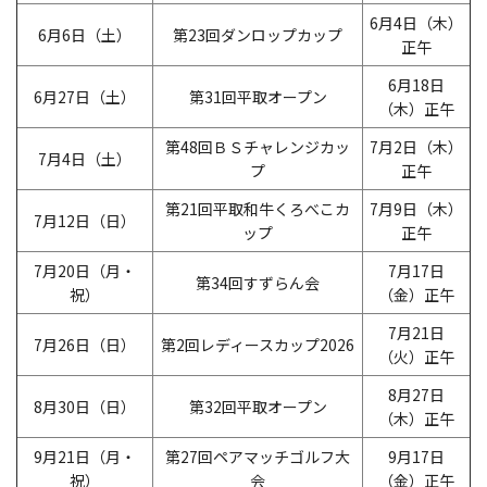
6月4日（木）
6月6日（土）
第23回ダンロップカップ
正午
6月18日
6月27日（土）
第31回平取オープン
（木）正午
第48回ＢＳチャレンジカッ
7月2日（木）
7月4日（土）
プ
正午
第21回平取和牛くろべこカ
7月9日（木）
7月12日（日）
ップ
正午
7月20日（月・
7月17日
第34回すずらん会
祝）
（金）正午
7月21日
7月26日（日）
第2回レディースカップ2026
（火）正午
8月27日
8月30日（日）
第32回平取オープン
（木）正午
9月21日（月・
第27回ペアマッチゴルフ大
9月17日
祝）
会
（金）正午