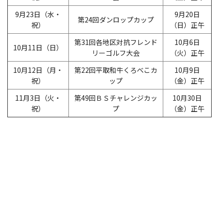
9月23日（水・
9月20日
第24回ダンロップカップ
祝）
（日）正午
第31回各地区対抗フレンド
10月6日
10月11日（日）
リーゴルフ大会
（火）正午
10月12日（月・
第22回平取和牛くろべこカ
10月9日
祝）
ップ
（金）正午
11月3日（火・
第49回ＢＳチャレンジカッ
10月30日
祝）
プ
（金）正午